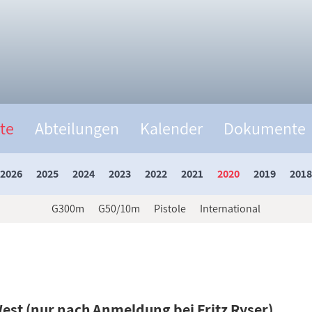
te
Abteilungen
Kalender
Dokumente
2026
2025
2024
2023
2022
2021
2020
2019
2018
G300m
G50/10m
Pistole
International
st (nur nach Anmeldung bei Fritz Ryser)