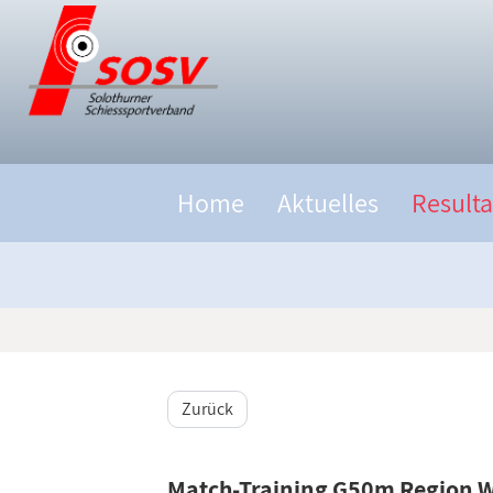
Home
Aktuelles
Resulta
Zurück
Match-Training G50m Region We